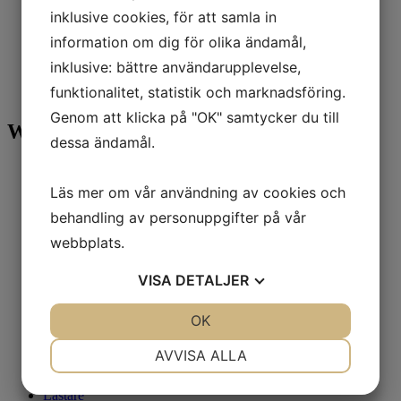
Kontakt
inklusive cookies, för att samla in
Om oss
information om dig för olika ändamål,
Hem
inklusive: bättre användarupplevelse,
Delar
funktionalitet, statistik och marknadsföring.
Atlas Copco Air Tank 500 L
Genom att klicka på "OK" samtycker du till
Webshop
dessa ändamål.
Alla produkter
Diesel kompressorer
Läs mer om vår användning av cookies och
Elektrisk kompressor
behandling av personuppgifter på vår
0 - 10 Kw
11 Kw - 30 Kw
webbplats.
31 Kw - 90 Kw
91 Kw och ovan
VISA
DETALJER
Oljefri kompressor
Kyltork
Borrar
JA
NEJ
OK
JA
NEJ
Grävmaskin
Generator
NÖDVÄNDIG
INSTÄLLNINGAR
AVVISA ALLA
Truck
Delar
JA
NEJ
JA
NEJ
Lastare