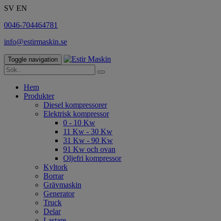
SV
EN
0046-704464781
info@estirmaskin.se
Toggle navigation
Hem
Produkter
Diesel kompressorer
Elektrisk kompressor
0 - 10 Kw
11 Kw - 30 Kw
31 Kw - 90 Kw
91 Kw och ovan
Oljefri kompressor
Kyltork
Borrar
Grävmaskin
Generator
Truck
Delar
Lastare