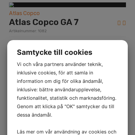
Atlas Copco
Atlas Copco GA 7
Artikelnummer: 1082
Beskrivning
Samtycke till cookies
År:
2000
Vi och våra partners använder teknik,
inklusive cookies, för att samla in
KM miltal:
information om dig för olika ändamål,
inklusive: bättre användarupplevelse,
Drifttimmar:
funktionalitet, statistik och marknadsföring.
Kapacitet:
Genom att klicka på "OK" samtycker du till
dessa ändamål.
Atlas Copco GA 7 Sr.No. AII130188 8 Bar 7
Kw 18,2 L/S
Läs mer om vår användning av cookies och