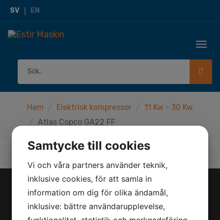
SV
EN
Togg
navi
Hem
Elektrisk kompressor
11 Kw - 30 Kw
Atlas Copco GA22 FF
Samtycke till cookies
Vi och våra partners använder teknik,
inklusive cookies, för att samla in
information om dig för olika ändamål,
KONTAKT
inklusive: bättre användarupplevelse,
Herräng 4