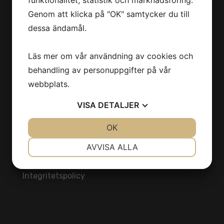
funktionalitet, statistik och marknadsföring.
186 92 Vallentuna
Genom att klicka på "OK" samtycker du till
Stockholm
dessa ändamål.
Sverige
Läs mer om vår användning av cookies och
info@estirmaskin.se
behandling av personuppgifter på vår
webbplats.
VISA
DETALJER
INFORMATION
JA
NEJ
OK
JA
NEJ
Produkter
NÖDVÄNDIG
INSTÄLLNINGAR
AVVISA ALLA
Kontakt
Om oss
JA
NEJ
JA
NEJ
Integritetspolicy
MARKNADSFÖRING
STATISTIK