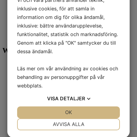
Vi och våra partners använder teknik,
Kontakt
inklusive cookies, för att samla in
Om oss
information om dig för olika ändamål,
Hem
inklusive: bättre användarupplevelse,
Elektrisk kompressor
11 Kw - 30 Kw
funktionalitet, statistik och marknadsföring.
Atlas Copco LT20-30
Genom att klicka på "OK" samtycker du till
Webshop
dessa ändamål.
Alla produkter
Läs mer om vår användning av cookies och
Diesel kompressorer
Elektrisk kompressor
behandling av personuppgifter på vår
0 - 10 Kw
webbplats.
11 Kw - 30 Kw
31 Kw - 90 Kw
91 Kw och ovan
VISA
DETALJER
Oljefri kompressor
Kyltork
JA
NEJ
OK
JA
NEJ
Borrar
Grävmaskin
NÖDVÄNDIG
INSTÄLLNINGAR
AVVISA ALLA
Generator
Truck
JA
NEJ
JA
NEJ
Delar