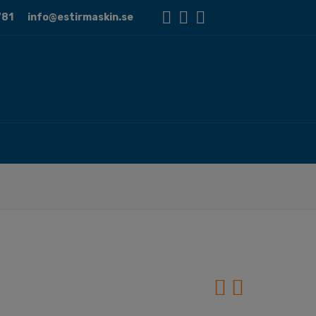
81
info@estirmaskin.se