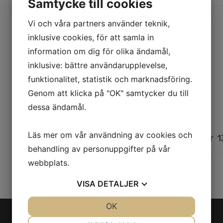
Samtycke till cookies
Vi och våra partners använder teknik,
Beskrivning
inklusive cookies, för att samla in
År:
2006
information om dig för olika ändamål,
inklusive: bättre användarupplevelse,
KM miltal:
funktionalitet, statistik och marknadsföring.
Genom att klicka på "OK" samtycker du till
Drifttimmar:
dessa ändamål.
Kapacitet:
Läs mer om vår användning av cookies och
Kaeser DSD 241 Sr.No. 1020 8 Bar 
behandling av personuppgifter på vår
webbplats.
Dela den här produkten
VISA
DETALJER
JA
NEJ
OK
JA
NEJ
NÖDVÄNDIG
INSTÄLLNINGAR