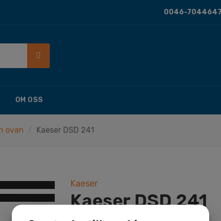
0046-7044647
OM OSS
h ovan
Kaeser DSD 241
Kaeser
Kaeser DSD 241
Artikelnummer: 983