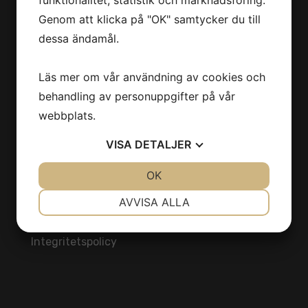
funktionalitet, statistik och marknadsföring.
186 92 Vallentuna
Genom att klicka på "OK" samtycker du till
Stockholm
dessa ändamål.
Sverige
Läs mer om vår användning av cookies och
info@estirmaskin.se
behandling av personuppgifter på vår
webbplats.
VISA
DETALJER
INFORMATION
JA
NEJ
OK
JA
NEJ
Produkter
NÖDVÄNDIG
INSTÄLLNINGAR
AVVISA ALLA
Kontakt
Om oss
JA
NEJ
JA
NEJ
Integritetspolicy
MARKNADSFÖRING
STATISTIK