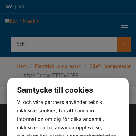
SV
EN
Togg
navi
Hem
Elektrisk kompressor
Oljefri kompressor
Atlas Copco ZT75VSDFF
Samtycke till cookies
Vi och våra partners använder teknik,
inklusive cookies, för att samla in
information om dig för olika ändamål,
KONTAKT
inklusive: bättre användarupplevelse,
Herräng 4